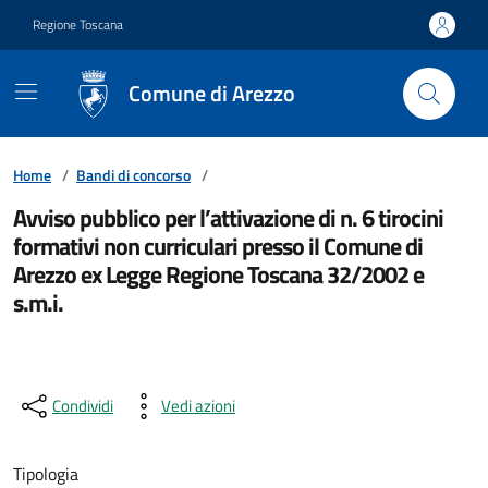
Vai ai contenuti
Vai al footer
Regione Toscana
Comune di Arezzo
Home
/
Bandi di concorso
/
Avviso pubblico per l’attivazione di n. 6 tirocini
formativi non curriculari presso il Comune di
Arezzo ex Legge Regione Toscana 32/2002 e
s.m.i.
Condividi
Vedi azioni
Tipologia