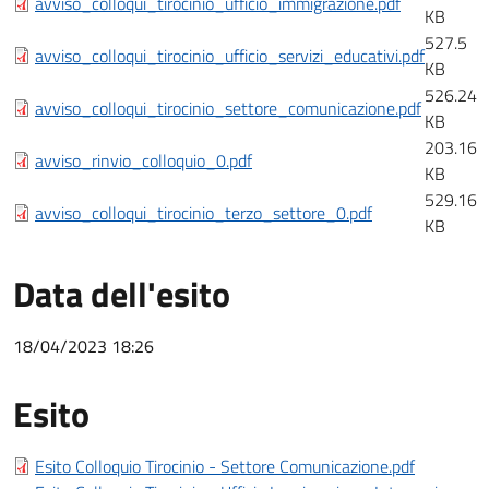
avviso_colloqui_tirocinio_ufficio_immigrazione.pdf
KB
527.5
avviso_colloqui_tirocinio_ufficio_servizi_educativi.pdf
KB
526.24
avviso_colloqui_tirocinio_settore_comunicazione.pdf
KB
203.16
avviso_rinvio_colloquio_0.pdf
KB
529.16
avviso_colloqui_tirocinio_terzo_settore_0.pdf
KB
Data dell'esito
18/04/2023 18:26
Esito
Esito bando
Esito Colloquio Tirocinio - Settore Comunicazione.pdf