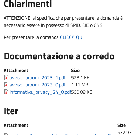
Chiarimenti
Chiarimenti
ATTENZIONE: si specifica che per presentare la domanda è
necessario essere in possesso di SPID, CIE o CNS.
Per presentare la domanda
CLICCA QUI
Documentazione a corredo
Documentazione a corredo
Attachment
Size
avviso_tirocini_2023_1.pdf
528.1 KB
avviso_tirocini_2023_0.pdf
1.11 MB
informativa_privacy_24_0.pdf
560.08 KB
Iter
Iter
Attachment
Size
532.97