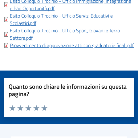
Esito Colloquio Tirocinio - Ufficio Immigrazione, Integrazione
e Pari Opportunità.pdf
Esito Colloquio Tirocinio - Ufficio Servizi Educativi e
Scolastici.pdf
Esito Colloquio Tirocinio - Ufficio Sport, Giovani e Terzo
Settore.pdf
Provvedimento di approvazione atti con graduatorie finali.pdf
Quanto sono chiare le informazioni su questa
pagina?
Valuta da 1 a 5 stelle la pagina
Valuta 1 stelle su 5
Valuta 2 stelle su 5
Valuta 3 stelle su 5
Valuta 4 stelle su 5
Valuta 5 stelle su 5