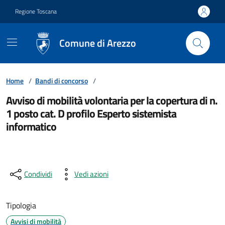
Vai ai contenuti
Vai al footer
Regione Toscana
Comune di Arezzo
Home
/
Bandi di concorso
/
Avviso di mobilità volontaria per la copertura di n.
1 posto cat. D profilo Esperto sistemista
informatico
Condividi
Vedi azioni
Tipologia
Avvisi di mobilità