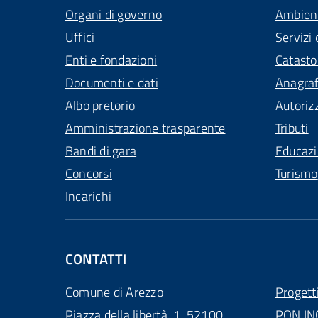
Organi di governo
Ambien
Uffici
Servizi 
Enti e fondazioni
Catasto
Documenti e dati
Anagra
Albo pretorio
Autoriz
Amministrazione trasparente
Tributi
Bandi di gara
Educaz
Concorsi
Turismo
Incarichi
CONTATTI
Comune di Arezzo
Progett
Piazza della libertà, 1, 52100
PON IN