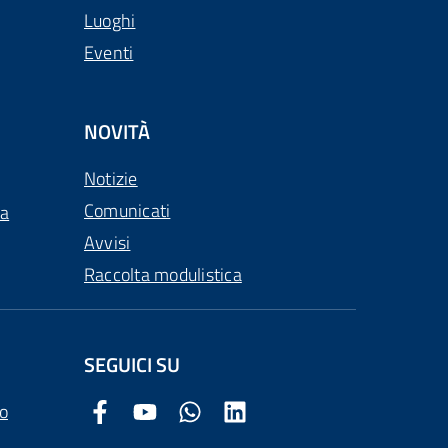
Luoghi
Eventi
NOVITÀ
Notizie
Comunicati
ca
Avvisi
Raccolta modulistica
SEGUICI SU
o
Facebook Comune di Arezzo
Youtube Comune di Arezzo
Twitter Comune di Arezzo
LinkedIn Comune di Arezzo