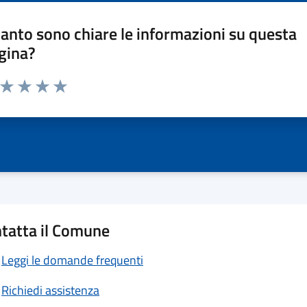
anto sono chiare le informazioni su questa
gina?
a da 1 a 5 stelle la pagina
ta 1 stelle su 5
Valuta 2 stelle su 5
Valuta 3 stelle su 5
Valuta 4 stelle su 5
Valuta 5 stelle su 5
tatta il Comune
Leggi le domande frequenti
Richiedi assistenza