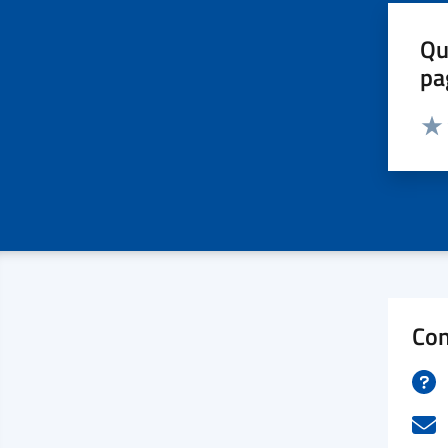
Qu
pa
Valut
Valu
Con