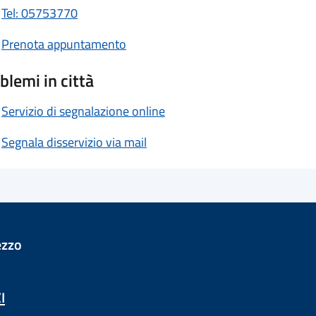
Tel: 05753770
Prenota appuntamento
blemi in città
Servizio di segnalazione online
Segnala disservizio via mail
ezzo
I