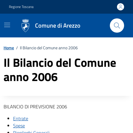
Vai ai contenuti
Vai al footer
Regione Toscana
Comune di Arezzo
Home
/
Il Bilancio del Comune anno 2006
Il Bilancio del Comune
anno 2006
Descrizione completa
BILANCIO DI PREVISIONE 2006
Entrate
Spese
Riepiloghi Generali