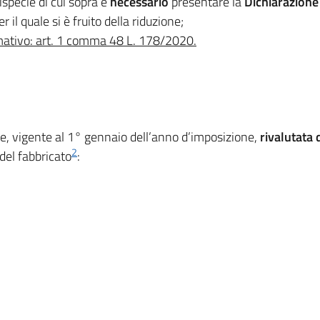
tispecie di cui sopra è
necessario
presentare la
Dichiarazion
 il quale si è fruito della riduzione;
rmativo: art. 1 comma 48 L. 178/2020.
le, vigente al 1° gennaio dell’anno d’imposizione,
rivalutata 
2
del fabbricato
: