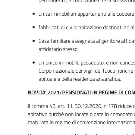
permanente, a condizione che la stessa non 
unità immobiliari appartenenti alle cooperati
fabbricati di civile abitazione destinati ad al
Casa familiare assegnata al genitore affidata
affidatario stesso.
un unico immobile posseduto, e non concesso
Corpo nazionale dei vigili del fuoco nonché 
abituale e della residenza anagrafica.
NOVITA' 2021: PENSIONATI IN REGIME DI C
Il comma 48, art. 1 L 30.12.2020, n 178 riduce 
abitativo purché non locata o data in comodato d'u
maturata in regime di convenzione internazionale