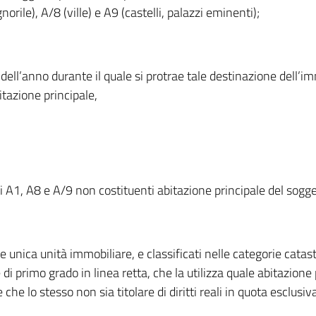
norile), A/8 (ville) e A9 (castelli, palazzi eminenti);
dell’anno durante il quale si protrae tale destinazione dell’im
itazione principale,
ali A1, A8 e A/9 non costituenti abitazione principale del sogg
me unica unità immobiliare, e classificati nelle categorie cata
 primo grado in linea retta, che la utilizza quale abitazione
he lo stesso non sia titolare di diritti reali in quota esclusiv