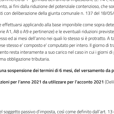
nto, ai fini dalla riduzione del potenziale contenzioso, che son
vati con deliberazione della giunta comunale n. 137 del 18/0
ve effettuarsi applicando alla base imponibile come sopra dete
gorie A1, A8 o A9 e pertinenze) e le eventuali riduzioni previ
sso ed ai mesi dell’anno nei quali lo stesso si è protratto. A ta
l mese stesso e' composto e' computato per intero. Il giorno di
nto resta interamente a suo carico nel caso in cui i giorni di 
ma obbligazione tributaria.
una sospensione dei termini di 6 mesi, del versamento da pa
azioni per l’anno 2021 da utilizzare per l'acconto 2021
(Del
del soggetto passivo d’imposta, così come definito dall’art. 1