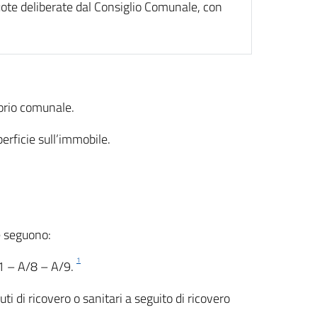
uote deliberate dal Consiglio Comunale, con
itorio comunale.
perficie sull’immobile.
e seguono:
1
A/1 – A/8 – A/9.
ti di ricovero o sanitari a seguito di ricovero