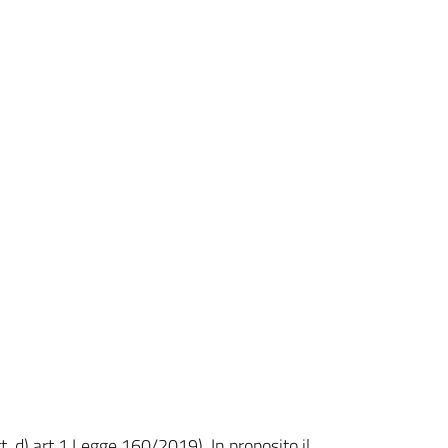
. d) art.1 Legge 160/2019). In proposito il