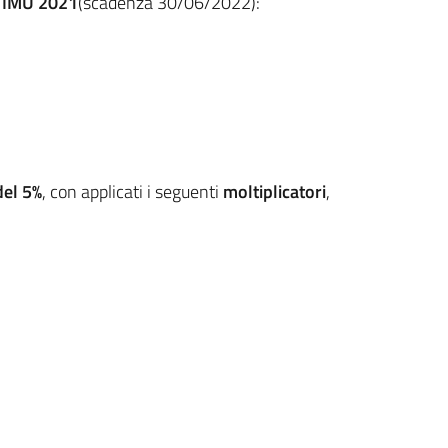
e IMU 2021
(scadenza 30/06/2022):
del 5%
, con applicati i seguenti
moltiplicatori
,