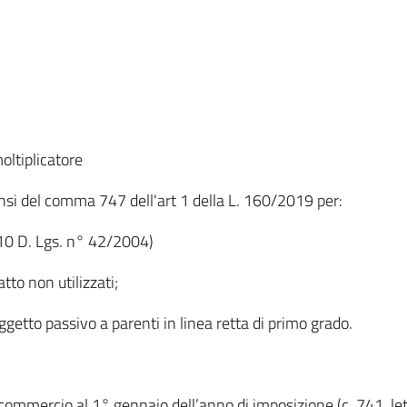
oltiplicatore
ensi del comma 747 dell'art 1 della L. 160/2019 per:
t. 10 D. Lgs. n° 42/2004)
fatto non utilizzati;
getto passivo a parenti in linea retta di primo grado.
ommercio al 1° gennaio dell’anno di imposizione (c. 741, lett