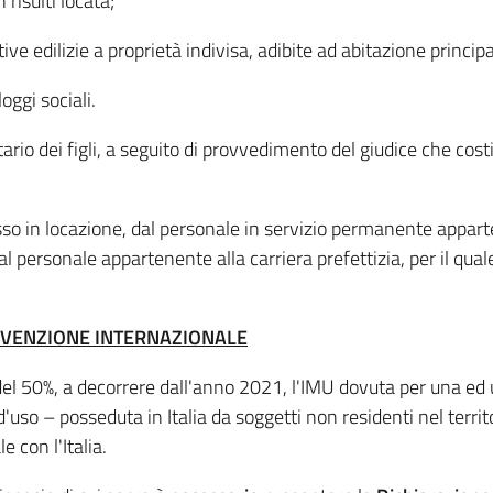
risulti locata;
ve edilizie a proprietà indivisa, adibite ad abitazione princip
loggi sociali.
rio dei figli, a seguito di provvedimento del giudice che costit
 in locazione, dal personale in servizio permanente apparten
al personale appartenente alla carriera prefettizia, per il qua
ONVENZIONE INTERNAZIONALE
del 50%, a decorrere dall'anno 2021, l'IMU dovuta per una ed 
so – posseduta in Italia da soggetti non residenti nel territor
 con l'Italia.