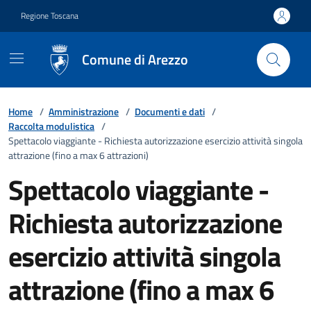
Vai ai contenuti
Vai al footer
Regione Toscana
Comune di Arezzo
Home
/
Amministrazione
/
Documenti e dati
/
Raccolta modulistica
/
Spettacolo viaggiante - Richiesta autorizzazione esercizio attività singola
attrazione (fino a max 6 attrazioni)
Spettacolo viaggiante -
Richiesta autorizzazione
esercizio attività singola
attrazione (fino a max 6