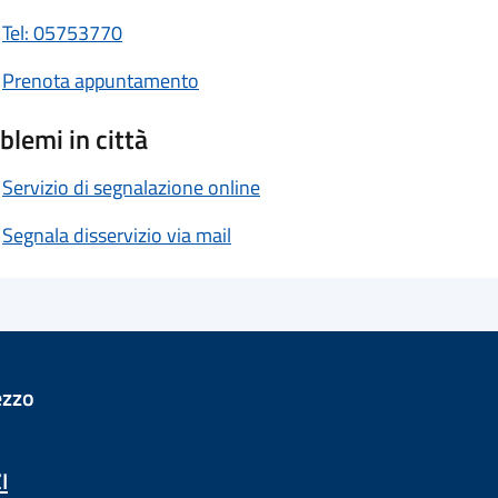
Tel: 05753770
Prenota appuntamento
blemi in città
Servizio di segnalazione online
Segnala disservizio via mail
ezzo
I