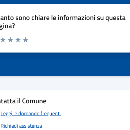
anto sono chiare le informazioni su questa
gina?
a da 1 a 5 stelle la pagina
ta 1 stelle su 5
Valuta 2 stelle su 5
Valuta 3 stelle su 5
Valuta 4 stelle su 5
Valuta 5 stelle su 5
tatta il Comune
Leggi le domande frequenti
Richiedi assistenza