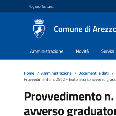
Vai ai contenuti
Vai al footer
Regione Toscana
Comune di Arezz
Amministrazione
Novità
Servizi
Home
/
Amministrazione
/
Documenti e dati
/
Provvedimento n. 2552 - Esito ricorso avverso gradu
Provvedimento n. 
avverso graduatori