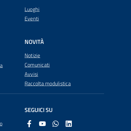
Luoghi
Eventi
NOVITÀ
Notizie
Comunicati
ca
Avvisi
Raccolta modulistica
SEGUICI SU
o
Facebook Comune di Arezzo
Youtube Comune di Arezzo
Twitter Comune di Arezzo
LinkedIn Comune di Arezzo