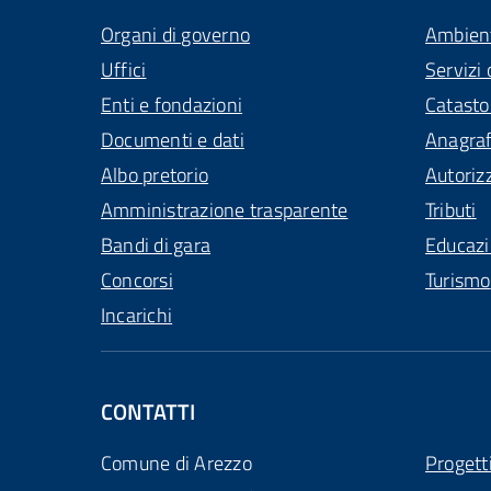
Organi di governo
Ambien
Uffici
Servizi 
Enti e fondazioni
Catasto
Documenti e dati
Anagra
Albo pretorio
Autoriz
Amministrazione trasparente
Tributi
Bandi di gara
Educaz
Concorsi
Turismo
Incarichi
CONTATTI
Comune di Arezzo
Progett