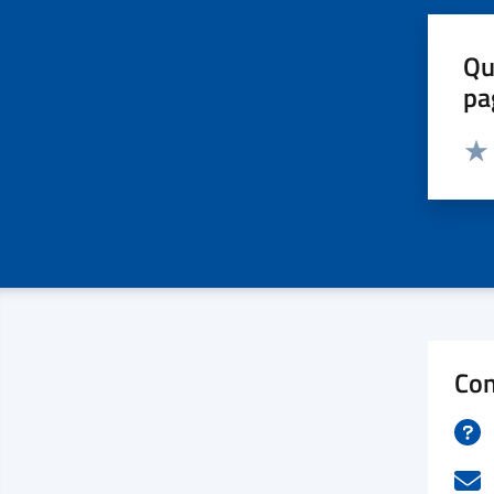
Qu
pa
Valut
Valu
Con