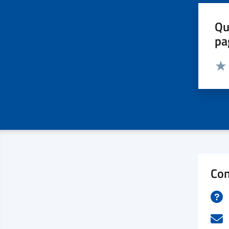
Qu
pa
Valut
Valu
Con