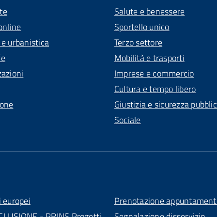
te
Salute e benessere
online
Sportello unico
 e urbanistica
Terzo settore
fe
Mobilità e trasporti
zazioni
Imprese e commercio
Cultura e tempo libero
ione
Giustizia e sicurezza pubbli
Sociale
i europei
Prenotazione appuntament
CLUSIONE - PRINS Progetti
Segnalazione disservizio