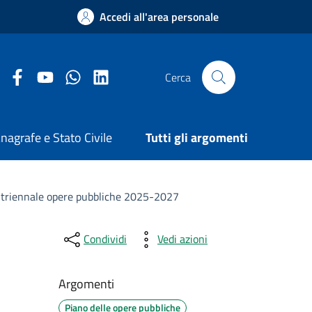
Accedi all'area personale
Facebook Comune di Arezzo
Youtube Comune di Arezzo
Twitter Comune di Arezzo
LinkedIn Comune di Arezzo
Cerca
nagrafe e Stato Civile
Tutti gli argomenti
triennale opere pubbliche 2025-2027
Condividi
Vedi azioni
Argomenti
Piano delle opere pubbliche