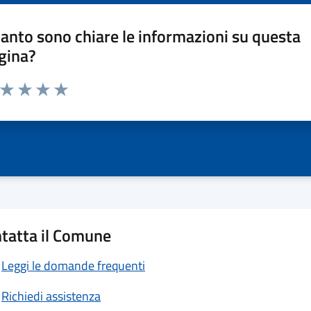
anto sono chiare le informazioni su questa
gina?
a da 1 a 5 stelle la pagina
ta 1 stelle su 5
Valuta 2 stelle su 5
Valuta 3 stelle su 5
Valuta 4 stelle su 5
Valuta 5 stelle su 5
tatta il Comune
Leggi le domande frequenti
Richiedi assistenza