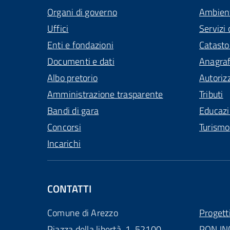
Organi di governo
Ambien
Uffici
Servizi 
Enti e fondazioni
Catasto
Documenti e dati
Anagra
Albo pretorio
Autoriz
Amministrazione trasparente
Tributi
Bandi di gara
Educaz
Concorsi
Turismo
Incarichi
CONTATTI
Comune di Arezzo
Progett
Piazza della libertà, 1, 52100
PON IN