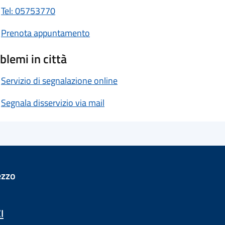
Tel: 05753770
Prenota appuntamento
blemi in città
Servizio di segnalazione online
Segnala disservizio via mail
ezzo
I