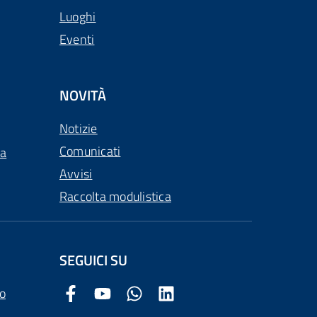
Luoghi
Eventi
NOVITÀ
Notizie
Comunicati
ca
Avvisi
Raccolta modulistica
SEGUICI SU
o
Facebook Comune di Arezzo
Youtube Comune di Arezzo
Twitter Comune di Arezzo
LinkedIn Comune di Arezzo