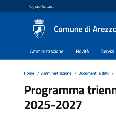
Vai ai contenuti
Vai al footer
Regione Toscana
Comune di Arezz
Amministrazione
Novità
Servizi
Home
/
Amministrazione
/
Documenti e dati
/
Programma trienn
2025-2027