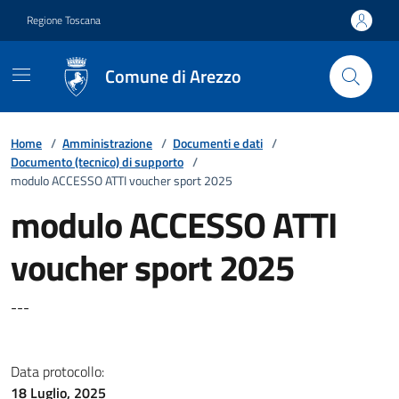
Vai ai contenuti
Vai al footer
Regione Toscana
Comune di Arezzo
Home
/
Amministrazione
/
Documenti e dati
/
Documento (tecnico) di supporto
/
modulo ACCESSO ATTI voucher sport 2025
modulo ACCESSO ATTI
voucher sport 2025
---
Data protocollo:
18 Luglio, 2025