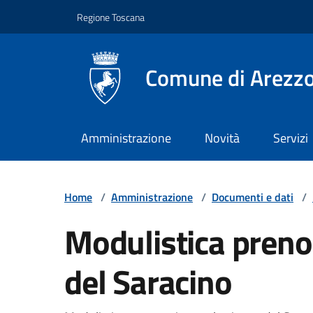
Vai ai contenuti
Vai al footer
Regione Toscana
Comune di Arezz
Amministrazione
Novità
Servizi
Home
/
Amministrazione
/
Documenti e dati
/
Modulistica preno
del Saracino