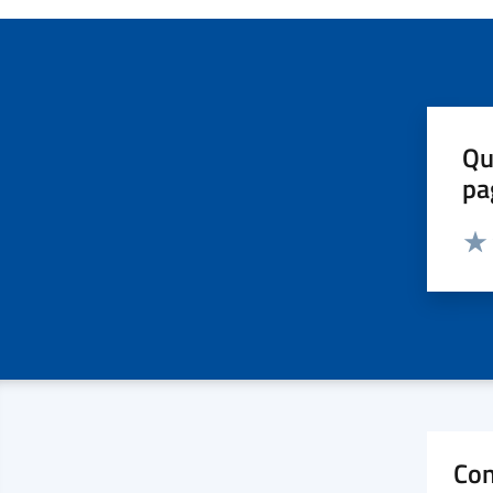
Qu
pa
Valut
Valu
Con