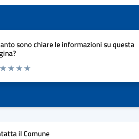
anto sono chiare le informazioni su questa
gina?
a da 1 a 5 stelle la pagina
ta 1 stelle su 5
Valuta 2 stelle su 5
Valuta 3 stelle su 5
Valuta 4 stelle su 5
Valuta 5 stelle su 5
tatta il Comune