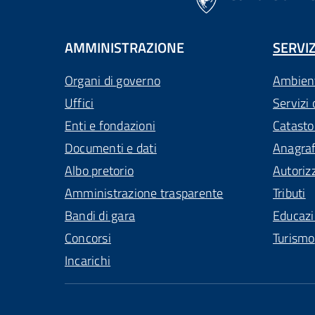
AMMINISTRAZIONE
SERVIZ
Organi di governo
Ambien
Uffici
Servizi 
Enti e fondazioni
Catasto
Documenti e dati
Anagra
Albo pretorio
Autoriz
Amministrazione trasparente
Tributi
Bandi di gara
Educaz
Concorsi
Turismo
Incarichi