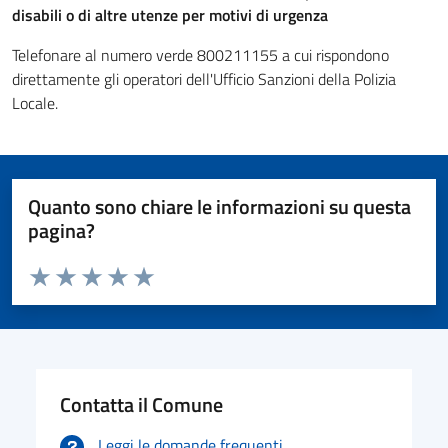
disabili o di altre utenze per motivi di urgenza
Telefonare al numero verde 800211155 a cui rispondono
direttamente gli operatori dell'Ufficio Sanzioni della Polizia
Locale.
Quanto sono chiare le informazioni su questa
pagina?
Valuta da 1 a 5 stelle la pagina
Valuta 1 stelle su 5
Valuta 2 stelle su 5
Valuta 3 stelle su 5
Valuta 4 stelle su 5
Valuta 5 stelle su 5
Contatta il Comune
Leggi le domande frequenti