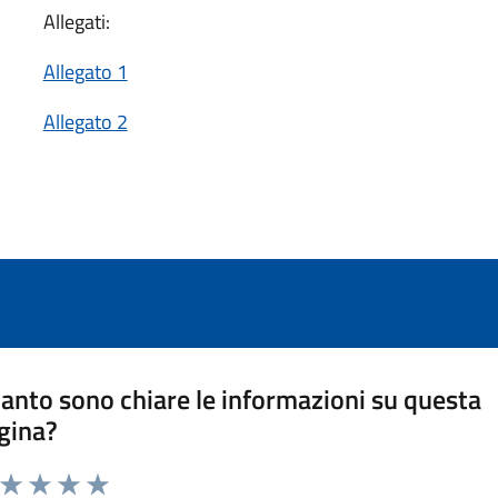
Allegati:
Allegato 1
Allegato 2
anto sono chiare le informazioni su questa
gina?
a da 1 a 5 stelle la pagina