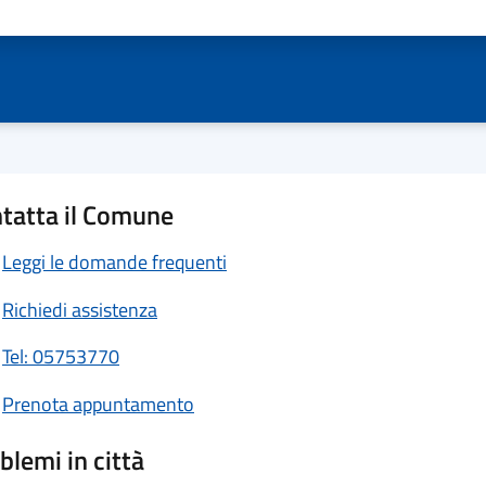
ta 1 stelle su 5
Valuta 2 stelle su 5
Valuta 3 stelle su 5
Valuta 4 stelle su 5
Valuta 5 stelle su 5
tatta il Comune
Leggi le domande frequenti
Richiedi assistenza
Tel: 05753770
Prenota appuntamento
blemi in città