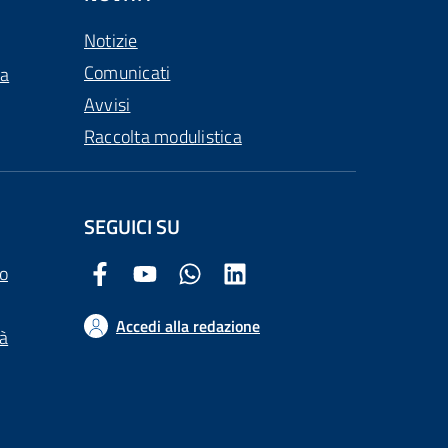
Notizie
Comunicati
ca
Avvisi
Raccolta modulistica
SEGUICI SU
o
Facebook Comune di Arezzo
Youtube Comune di Arezzo
Twitter Comune di Arezzo
LinkedIn Comune di Arezzo
Accedi alla redazione
tà