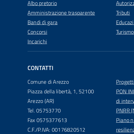
Albo pretorio
Autoriz
Amministrazione trasparente
Tributi
Bandi di gara
Educaz
Concorsi
Turismo
Incarichi
CONTATTI
Comune di Arezzo
Progett
Piazza della libertà, 1, 52100
PON IN
Arezzo (AR)
di inter
Tel. 05753770
PNRR (N
Fax 0575377613
Piano n
C.F./P.IVA: 00176820512
resilien