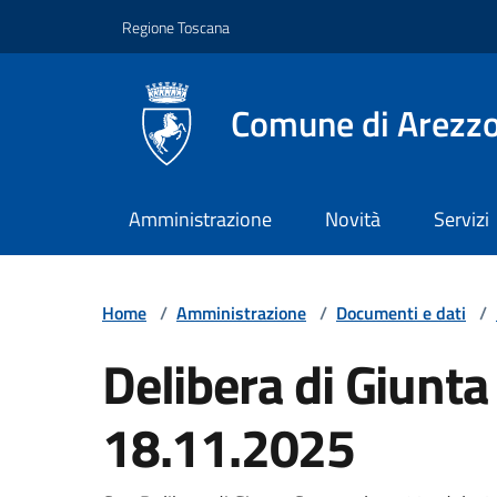
Vai ai contenuti
Vai al footer
Regione Toscana
Comune di Arezz
Amministrazione
Novità
Servizi
Home
/
Amministrazione
/
Documenti e dati
/
Delibera di Giunt
18.11.2025