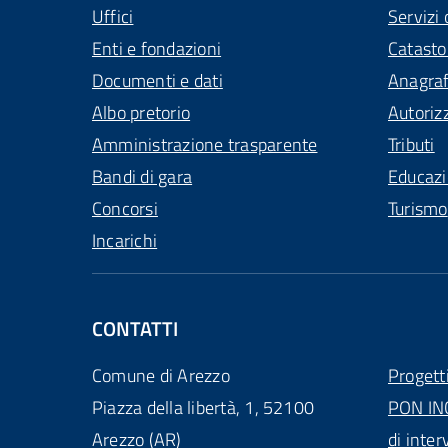
Uffici
Servizi 
Enti e fondazioni
Catasto
Documenti e dati
Anagra
Albo pretorio
Autoriz
Amministrazione trasparente
Tributi
Bandi di gara
Educaz
Concorsi
Turismo
Incarichi
CONTATTI
Comune di Arezzo
Progett
Piazza della libertà, 1, 52100
PON IN
Arezzo (AR)
di inter