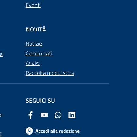
Eventi
NOVITÀ
Notizie
Comunicati
ca
Avvisi
Raccolta modulistica
SEGUICI SU
o
Facebook Comune di Arezzo
Youtube Comune di Arezzo
Twitter Comune di Arezzo
LinkedIn Comune di Arezzo
Accedi alla redazione
tà