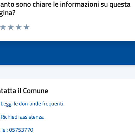
anto sono chiare le informazioni su questa
gina?
a da 1 a 5 stelle la pagina
ta 1 stelle su 5
Valuta 2 stelle su 5
Valuta 3 stelle su 5
Valuta 4 stelle su 5
Valuta 5 stelle su 5
tatta il Comune
Leggi le domande frequenti
Richiedi assistenza
Tel: 05753770