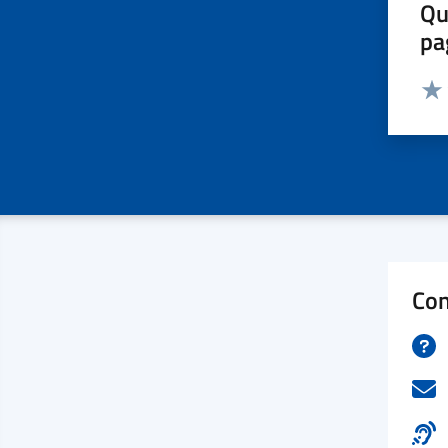
Qu
pa
Valut
Valu
Con