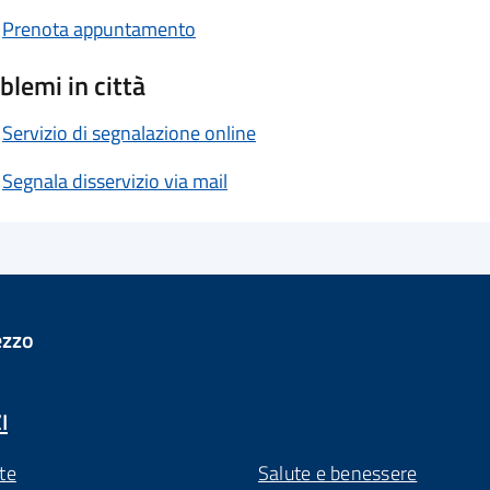
Prenota appuntamento
blemi in città
Servizio di segnalazione online
Segnala disservizio via mail
ezzo
I
te
Salute e benessere