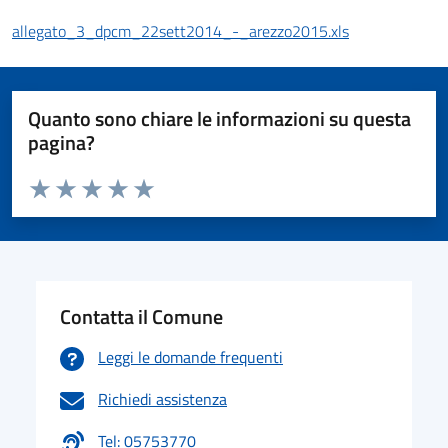
allegato_3_dpcm_22sett2014_-_arezzo2015.xls
Quanto sono chiare le informazioni su questa
pagina?
Valuta da 1 a 5 stelle la pagina
Valuta 1 stelle su 5
Valuta 2 stelle su 5
Valuta 3 stelle su 5
Valuta 4 stelle su 5
Valuta 5 stelle su 5
Contatta il Comune
Leggi le domande frequenti
Richiedi assistenza
Tel: 05753770