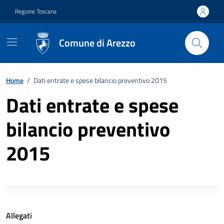
Vai ai contenuti
Vai al footer
Regione Toscana
Comune di Arezzo
Home
/
Dati entrate e spese bilancio preventivo 2015
Dati entrate e spese
bilancio preventivo
2015
Descrizione completa
Allegati