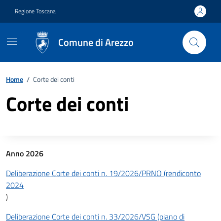
Vai ai contenuti
Vai al footer
Regione Toscana
Comune di Arezzo
Home
/
Corte dei conti
Corte dei conti
Descrizione completa
Anno 2026
Deliberazione Corte dei conti n. 19/2026/PRNO (rendiconto
2024
)
Deliberazione Corte dei conti n. 33/2026/VSG (piano di