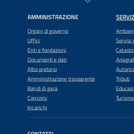
AMMINISTRAZIONE
SERVIZ
Organi di governo
Ambien
Uffici
Servizi 
Enti e fondazioni
Catasto
Documenti e dati
Anagra
Albo pretorio
Autoriz
Amministrazione trasparente
Tributi
Bandi di gara
Educaz
Concorsi
Turismo
Incarichi
CONTATTI