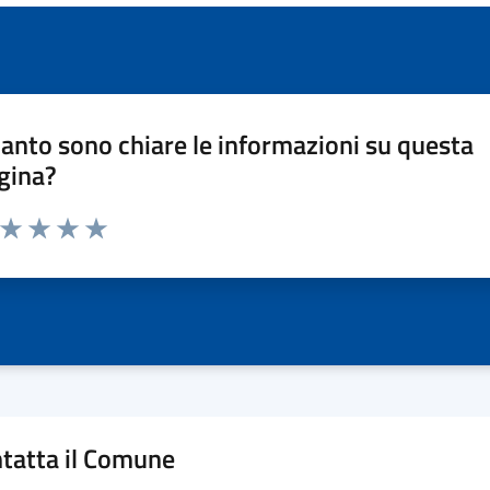
anto sono chiare le informazioni su questa
gina?
a da 1 a 5 stelle la pagina
ta 1 stelle su 5
Valuta 2 stelle su 5
Valuta 3 stelle su 5
Valuta 4 stelle su 5
Valuta 5 stelle su 5
tatta il Comune