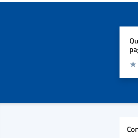
Qu
pa
Valut
Valu
Con