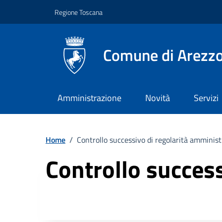
Vai ai contenuti
Vai al footer
Regione Toscana
Comune di Arezz
Amministrazione
Novità
Servizi
Home
/
Controllo successivo di regolarità amminist
Controllo success