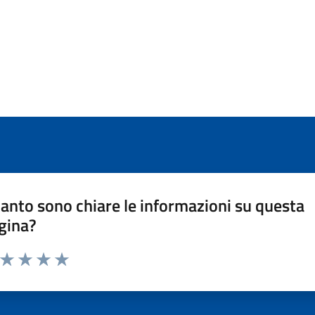
anto sono chiare le informazioni su questa
gina?
a da 1 a 5 stelle la pagina
ta 1 stelle su 5
Valuta 2 stelle su 5
Valuta 3 stelle su 5
Valuta 4 stelle su 5
Valuta 5 stelle su 5