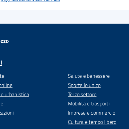
ezzo
I
te
Salute e benessere
online
Sportello unico
 e urbanistica
Terzo settore
fe
Mobilità e trasporti
zazioni
Imprese e commercio
Cultura e tempo libero