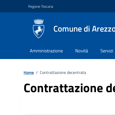
Vai ai contenuti
Vai al footer
Regione Toscana
Comune di Arezz
Amministrazione
Novità
Servizi
Home
/
Contrattazione decentrata
Contrattazione d