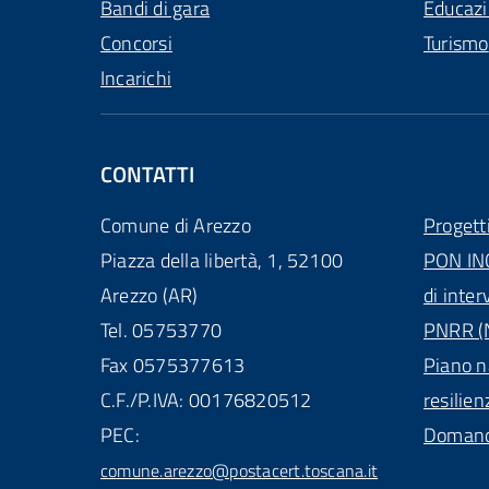
Bandi di gara
Educaz
Concorsi
Turismo
Incarichi
CONTATTI
Comune di Arezzo
Progett
Piazza della libertà, 1, 52100
PON IN
Arezzo (AR)
di inter
Tel. 05753770
PNRR (N
Fax 0575377613
Piano n
C.F./P.IVA: 00176820512
resilien
PEC:
Domande
comune.arezzo@postacert.toscana.it