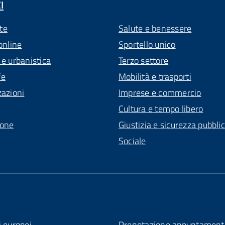
I
te
Salute e benessere
online
Sportello unico
 e urbanistica
Terzo settore
fe
Mobilità e trasporti
zazioni
Imprese e commercio
Cultura e tempo libero
ione
Giustizia e sicurezza pubbli
Sociale
i europei
Prenotazione appuntament