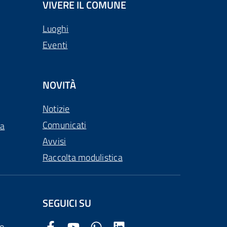
VIVERE IL COMUNE
Luoghi
Eventi
NOVITÀ
Notizie
Comunicati
ca
Avvisi
Raccolta modulistica
SEGUICI SU
o
Facebook Comune di Arezzo
Youtube Comune di Arezzo
Twitter Comune di Arezzo
LinkedIn Comune di Arezzo