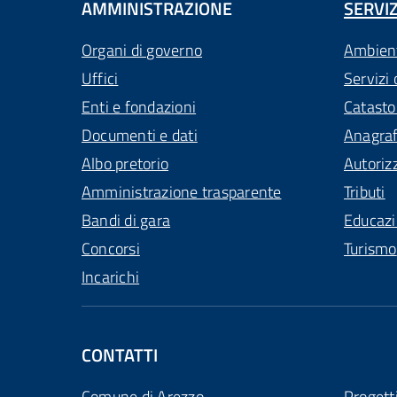
AMMINISTRAZIONE
SERVIZ
Organi di governo
Ambien
Uffici
Servizi 
Enti e fondazioni
Catasto
Documenti e dati
Anagra
Albo pretorio
Autoriz
Amministrazione trasparente
Tributi
Bandi di gara
Educaz
Concorsi
Turismo
Incarichi
CONTATTI
Comune di Arezzo
Progett