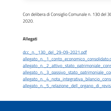
Descrizione completa
Con delibera di Consiglio Comunale n. 130 del 3
2020.
Allegati
dcc_n._130_del_29-09-2021.pdf
allegato_n._1_conto_economico_consolidato.
allegato_n._2_attivo_stato_patrimoniale_cons
allegato_n._3_passivo_stato_patrimoniale_con
allegato_n._4_nota_integrativa_bilancio_cons
allegato_n._5_relazione_dell_organo_di_revis