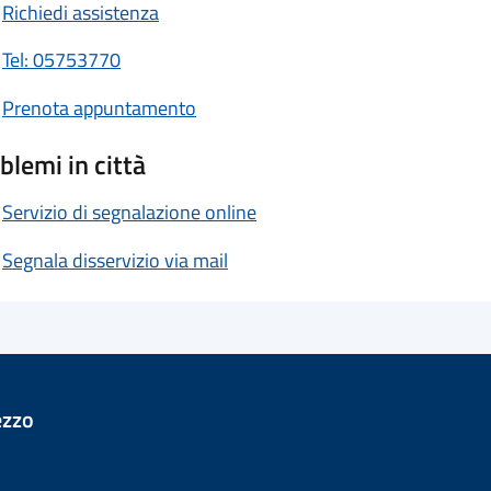
Richiedi assistenza
Tel: 05753770
Prenota appuntamento
blemi in città
Servizio di segnalazione online
Segnala disservizio via mail
ezzo