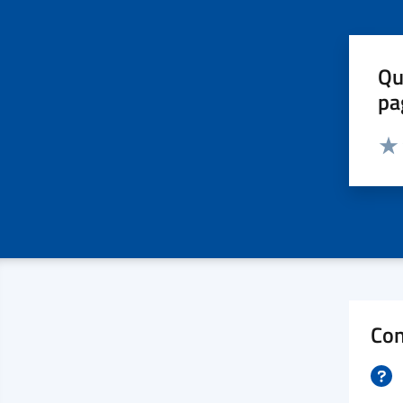
Qu
pa
Valut
Valu
Con