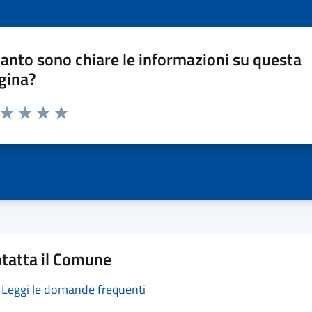
anto sono chiare le informazioni su questa
gina?
a da 1 a 5 stelle la pagina
ta 1 stelle su 5
Valuta 2 stelle su 5
Valuta 3 stelle su 5
Valuta 4 stelle su 5
Valuta 5 stelle su 5
tatta il Comune
Leggi le domande frequenti