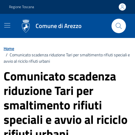
Vai ai contenuti
Vai al footer
Regione Toscana
Comune di Arezzo
Home
/
Comunicato scadenza riduzione Tari per smaltimento rifiuti speciali e
avvio al riciclo rifiuti urbani
Comunicato scadenza
riduzione Tari per
smaltimento rifiuti
speciali e avvio al riciclo
rifiuti urbani