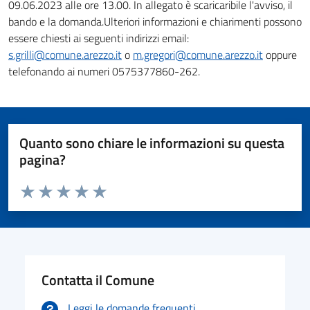
09.06.2023 alle ore 13.00. In allegato è scaricaribile l'avviso, il
bando e la domanda.Ulteriori informazioni e chiarimenti possono
essere chiesti ai seguenti indirizzi email:
s.grilli@comune.arezzo.it
o
m.gregori@comune.arezzo.it
oppure
telefonando ai numeri 0575377860-262.
Quanto sono chiare le informazioni su questa
pagina?
Valuta da 1 a 5 stelle la pagina
Valuta 1 stelle su 5
Valuta 2 stelle su 5
Valuta 3 stelle su 5
Valuta 4 stelle su 5
Valuta 5 stelle su 5
Contatta il Comune
Leggi le domande frequenti