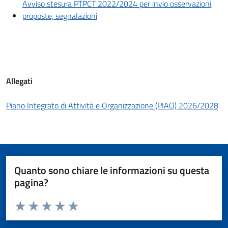
Avviso stesura PTPCT 2022/2024 per invio osservazioni,
proposte, segnalazioni
Allegati
Piano Integrato di Attività e Organizzazione (PIAO) 2026/2028
Quanto sono chiare le informazioni su questa
pagina?
Valuta da 1 a 5 stelle la pagina
Valuta 1 stelle su 5
Valuta 2 stelle su 5
Valuta 3 stelle su 5
Valuta 4 stelle su 5
Valuta 5 stelle su 5