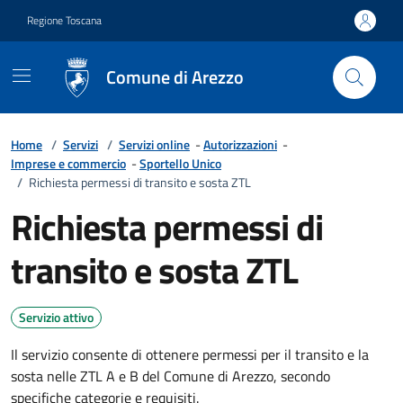
Vai ai contenuti
Vai al footer
Regione Toscana
Comune di Arezzo
Home
/
Servizi
/
Servizi online
-
Autorizzazioni
-
Imprese e commercio
-
Sportello Unico
/
Richiesta permessi di transito e sosta ZTL
Richiesta permessi di
transito e sosta ZTL
Servizio attivo
Il servizio consente di ottenere permessi per il transito e la
sosta nelle ZTL A e B del Comune di Arezzo, secondo
specifiche categorie e requisiti.